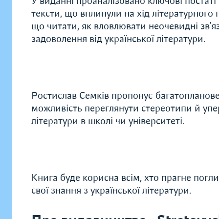
У виданні проаналізовано ключові постаті 
тексти, що вплинули на хід літературного 
що читати, як вловлювати неочевидні зв’яз
задоволення від української літератури.
Ростислав Семків пропонує багатопланове б
можливість переглянути стереотипи й упе
літератури в школі чи університеті.
Книга буде корисна всім, хто прагне пог
свої знання з української літератури.