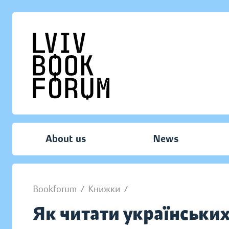
About us
News
Bookforum
/
Книжки
/
Як читати українських