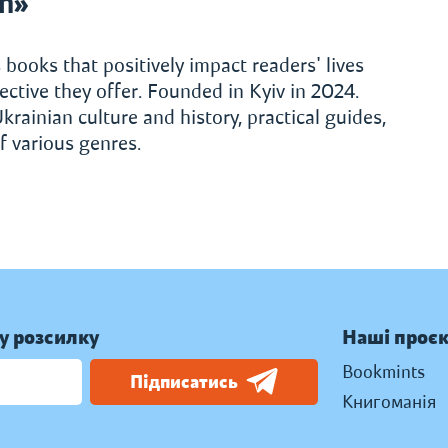
h»
 books that positively impact readers' lives
ctive they offer. Founded in Kyiv in 2024.
krainian culture and history, practical guides,
f various genres.
у розсилку
Наші проє
Bookmints
Підписатись
Книгоманія