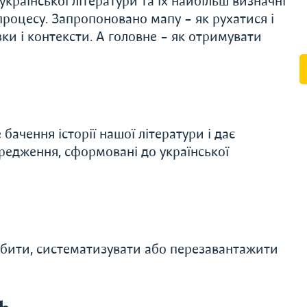
української літератури та їх найбільш визначні
процесу. Запропоновано мапу – як рухатися і
ки і контексти. А головне – як отримувати
ачення історії нашої літератури і дає
редження, сформовані до української
либити, систематизувати або перезавантажити