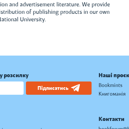
ction and advertisement literature. We provide
istribution of publishing products in our own
ational University.
у розсилку
Наші проє
Bookmints
Підписатись
Книгоманія
Контакти