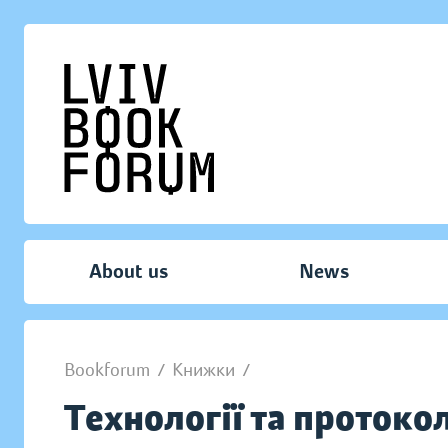
About us
News
Bookforum
/
Книжки
/
Технології та проток