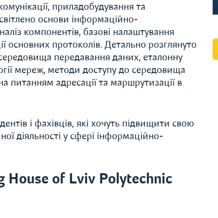
 комунікації, приладобудування та
исвітлено основи інформаційно-
наліз компонентів, базові налаштування
ії основних протоколів. Детально розглянуто
 середовища передавання даних, еталонну
огії мереж, методи доступу до середовища
а питанням адресації та маршрутизації в
ентів і фахівців, які хочуть підвищити свою
ної діяльності у сфері інформаційно-
 House of Lviv Polytechnic