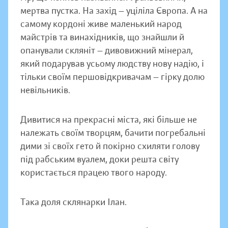
мертва пустка. На захід — уціліла Європа. А на
самому кордоні живе маленький народ
майстрів та винахідників, що знайшли й
опанували скляніт — дивовижний мінерал,
який подарував усьому людству нову надію, і
тільки своїм першовідкривачам — гірку долю
невільників.
Дивитися на прекрасні міста, які більше не
належать своїм творцям, бачити погребальні
дими зі своїх гето й покірно схиляти голову
під рабським вуалем, доки решта світу
користається працею твого народу.
Така доля склянарки Ілан.