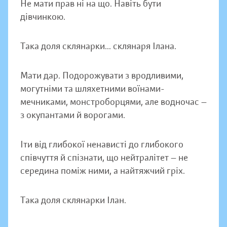
Не мати прав ні на що. Навіть бути
дівчинкою.
Така доля склянарки... склянаря Ілана.
Мати дар. Подорожувати з вродливими,
могутніми та шляхетними воїнами-
мечниками, монстроборцями, але водночас —
з окупантами й ворогами.
Іти від глибокої ненависті до глибокого
співчуття й спізнати, що нейтралітет — не
середина поміж ними, а найтяжчий гріх.
Така доля склянарки Ілан.