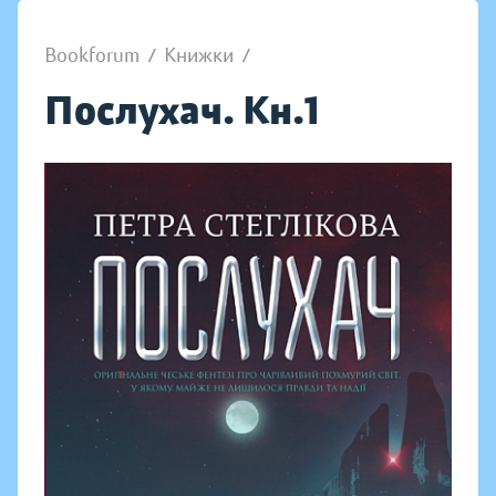
Bookforum
/
Книжки
/
Послухач. Кн.1