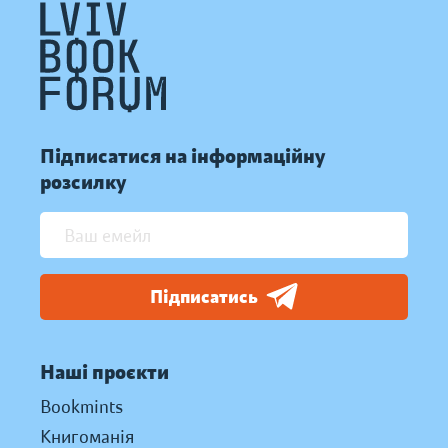
Підписатися на інформаційну
розсилку
Підписатись
Наші проєкти
Bookmints
Книгоманія