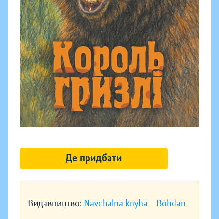
Де придбати
Видавництво:
Navchalna knyha – Bohdan