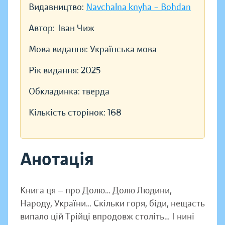
Видавництво:
Navchalna knyha – Bohdan
Автор:
Іван Чиж
Мова видання:
Українська мова
Рік видання:
2025
Обкладинка:
тверда
Кількість сторінок:
168
Анотація
Книга ця — про Долю… Долю Людини,
Народу, України… Скільки горя, біди, нещасть
випало цій Трійці впродовж століть… І нині