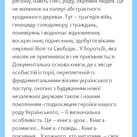
регіону, навіть сім’ї, роду, окремих людей. Це
не малюнок на папері абстрактного
«родинного дерева». Тут — трагедія війн,
геноциду-голодомору, страждань,
поневірянь і водночас відновлення,
воскресіння, піднесення, здобуття віками
омріяної Волі та Свободи… У боротьбі, яка
ніколи не припинялася і не припиняється.
Документальна основа книги, де є місце
особистій історії, переплетеній із
фундаментальними віхами українського
поступу, охопно з будуванням нової
незалежної держави також і нашим
поколінням-спадкоємцем героїки нашого
роду Українського, — її визначальна
особливість. Це — книга-урок… Книга-
розмисел... Книга-сповідь… Книга-
покаяння... У кожного, хто читатиме, — своє...