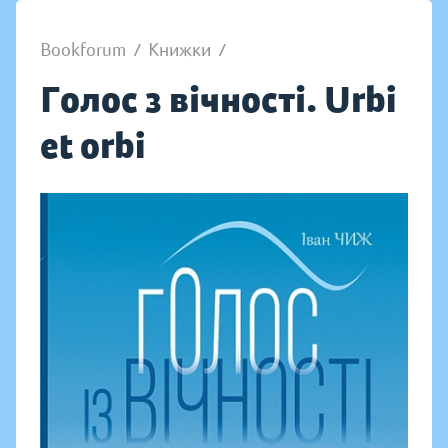
Bookforum
/
Книжки
/
Голос з вічності. Urbi
et orbi