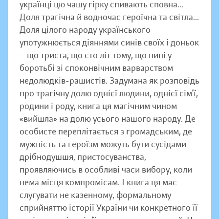
українці цю чашу гірку спивають сповна...
Доля трагічна й водночас героїчна та світла...
Доля цілого народу українського
употужнюється діяннями синів своїх і доньок
— що триста, що сто літ тому, що нині у
боротьбі зі споконвічним варварством
недолюдків-рашистів. Задумана як розповідь
про трагічну долю однієї людини, однієї сім’ї,
родини і роду, книга ця магічним чином
«вийшла» на долю усього нашого народу. Де
особисте переплітається з громадським, де
мужність та героїзм можуть бути сусідами
дрібнодушшя, пристосуванства,
проявляючись в особливі часи вибору, коли
нема місця компромісам. І книга ця має
слугувати не казенному, формальному
сприйняттю історії України чи конкретного її