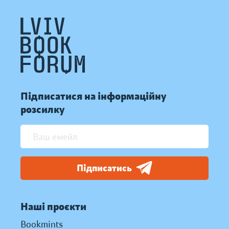
Підписатися на інформаційну
розсилку
Підписатись
Наші проєкти
Bookmints