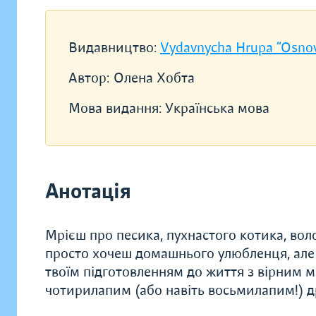
Видавництво:
Vydavnycha Hrupa “Osno
Автор:
Олена Хобта
Мова видання:
Українська мова
Анотація
Мрієш про песика, пухнастого котика, вол
просто хочеш домашнього улюбленця, але 
твоїм підготовленням до життя з вірним м
чотирилапим (або навіть восьмилапим!) др