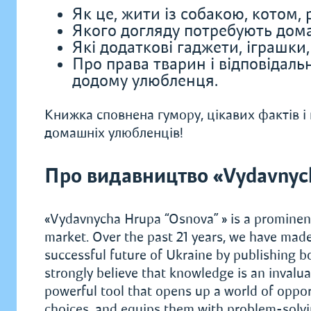
Як це, жити із собакою, котом,
Якого догляду потребують дом
Які додаткові гаджети, іграшки,
Про права тварин і відповідальн
додому улюбленця.
Книжка сповнена гумору, цікавих фактів і
домашніх улюбленців!
Про видавництво «Vydavnyc
«Vydavnycha Hrupa “Osnova” » is a prominent 
market. Over the past 21 years, we have made
successful future of Ukraine by publishing bo
strongly believe that knowledge is an invaluab
powerful tool that opens up a world of oppo
choices, and equips them with problem-solving