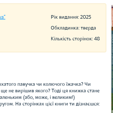
va”
Рік видання:
2025
Обкладинка:
тверда
Кількість сторінок:
48
охатого павучка чи колючого їжачка? Чи
ще не вирішив якого? Тоді ця книжка стане
аленьким (або, може, і великим!)
угом. На сторінках цієї книги ти дізнаєшся: