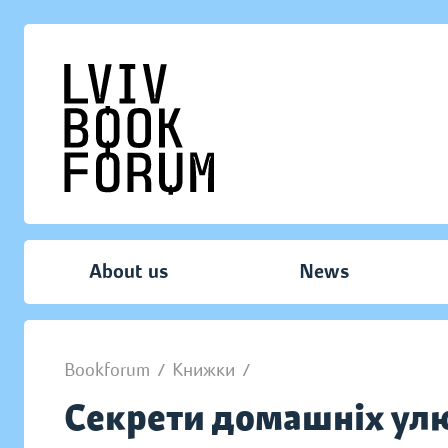
About us
News
Bookforum
/
Книжки
/
Секрети домашніх улю