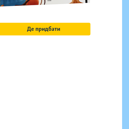
Де придбати