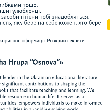
 рибками тощо.
ашні улюбленці.
 засоби гігієни тобі знадобляться.
ість, яку бере на себе кожен, хто бере
 корисної інформації. Розкрий секрети
ha Hrupa “Osnova”»
leader in the Ukrainian educational literature
 significant contributions to shaping the
oks that facilitate teaching and learning. We
le resource in human life. It serves as a
rtunities, empowers individuals to make informed
 abilities in a rapidly evolving world.