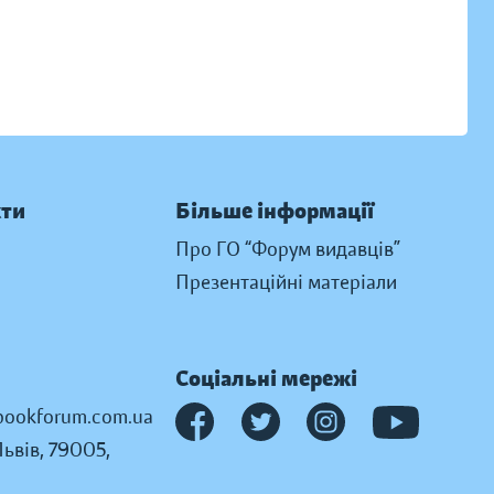
кти
Більше інформації
Про ГО “Форум видавців”
Презентаційні матеріали
Соціальні мережі
ookforum.com.ua
Львів, 79005,