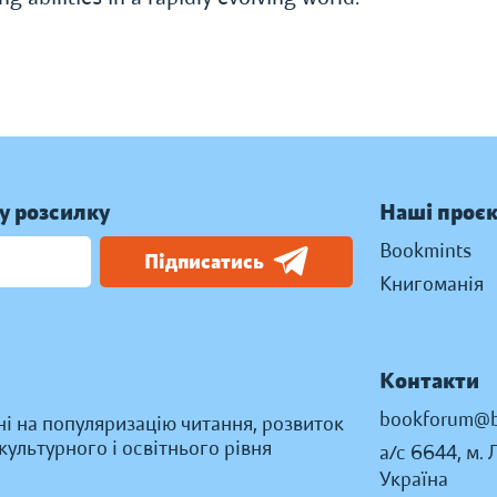
у розсилку
Наші проє
Bookmints
Підписатись
Книгоманія
Контакти
bookforum@b
ні на популяризацію читання, розвиток
ультурного і освітнього рівня
а/с 6644, м. 
Україна