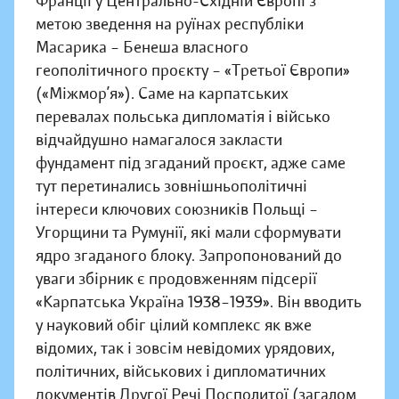
Франції у Центрально-Східній Європі з
метою зведення на руїнах республіки
Масарика – Бенеша власного
геополітичного проєкту – «Третьої Європи»
(«Міжмор’я»). Саме на карпатських
перевалах польська дипломатія і військо
відчайдушно намагалося закласти
фундамент під згаданий проєкт, адже саме
тут перетинались зовнішньополітичні
інтереси ключових союзників Польщі –
Угорщини та Румунії, які мали сформувати
ядро згаданого блоку. Запропонований до
уваги збірник є продовженням підсерії
«Карпатська Україна 1938–1939». Він вводить
у науковий обіг цілий комплекс як вже
відомих, так і зовсім невідомих урядових,
політичних, військових і дипломатичних
документів Другої Речі Посполитої (загалом