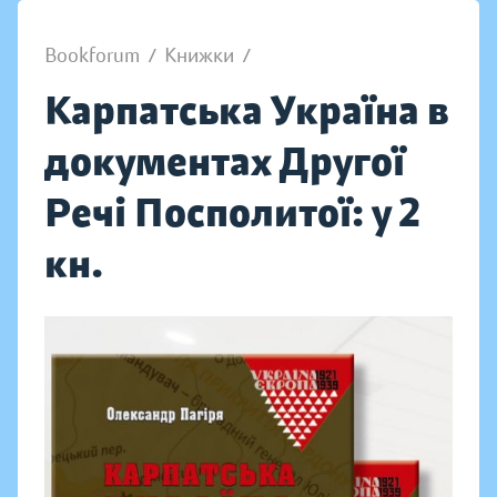
Bookforum
/
Книжки
/
Карпатська Україна в
документах Другої
Речі Посполитої: у 2
кн.