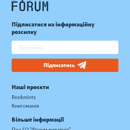
Підписатися на інформаційну
розсилку
Підписатись
Наші проєкти
Bookmints
Книгоманія
Більше інформації
Про ГО “Форум видавців”