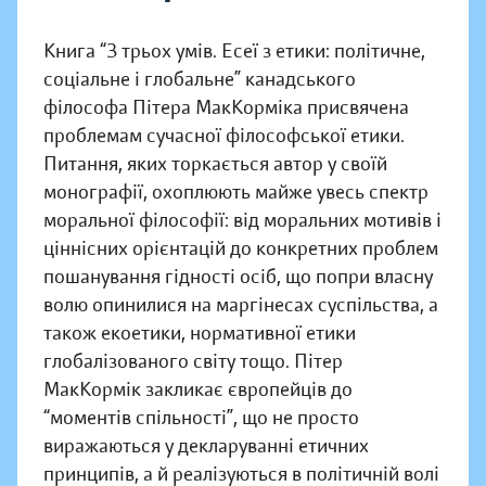
Книга “З трьох умів. Есеї з етики: політичне,
соціальне і глобальне” канадського
філософа Пітера МакКорміка присвячена
проблемам сучасної філософської етики.
Питання, яких торкається автор у своїй
монографії, охоплюють майже увесь спектр
моральної філософії: від моральних мотивів і
ціннісних орієнтацій до конкретних проблем
пошанування гідності осіб, що попри власну
волю опинилися на маргінесах суспільства, а
також екоетики, нормативної етики
глобалізованого світу тощо. Пітер
МакКормік закликає європейців до
“моментів спільності”, що не просто
виражаються у декларуванні етичних
принципів, а й реалізуються в політичній волі