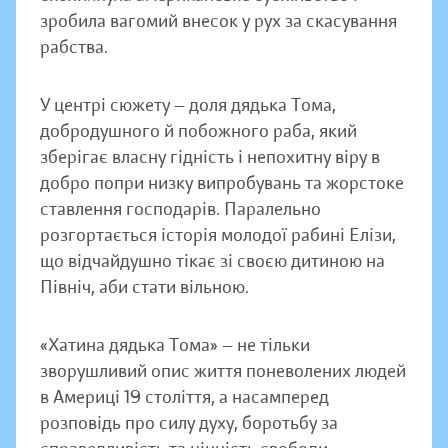
зробила вагомий внесок у рух за скасування
рабства.
У центрі сюжету — доля дядька Тома,
добродушного й побожного раба, який
зберігає власну гідність і непохитну віру в
добро попри низку випробувань та жорстоке
ставлення господарів. Паралельно
розгортається історія молодої рабині Елізи,
що відчайдушно тікає зі своєю дитиною на
Північ, аби стати вільною.
«Хатина дядька Тома» — не тільки
зворушливий опис життя поневолених людей
в Америці 19 століття, а насамперед
розповідь про силу духу, боротьбу за