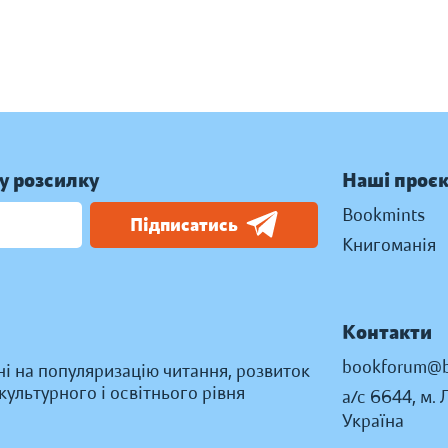
у розсилку
Наші проє
Bookmints
Підписатись
Книгоманія
Контакти
bookforum@b
ні на популяризацію читання, розвиток
ультурного і освітнього рівня
а/с 6644, м. 
Україна