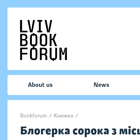
About us
News
Bookforum
/
Книжки
/
Блогерка сорока з міс