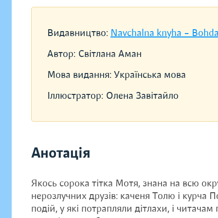
Видавництво:
Navchalna knyha – Bohd
Автор:
Світлана Аман
Мова видання:
Українська мова
Іллюстратор:
Олена Завітайло
Анотація
Якось сорока тітка Мотя, знана на всю окр
нерозлучних друзів: каченя Толю і курча 
подій, у які потрапляли дітлахи, і читачам