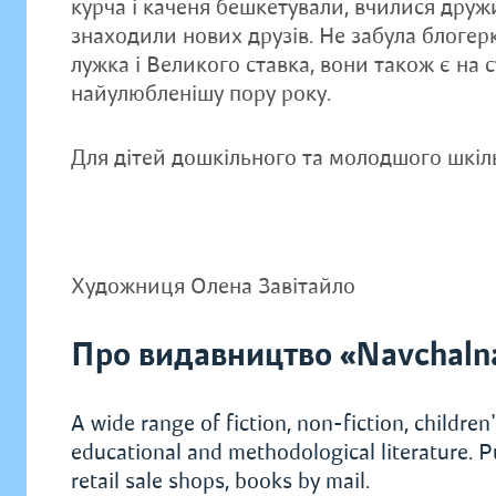
курча і каченя бешкетували, вчилися друж
знаходили нових друзів. Не забула блогер
лужка і Великого ставка, вони також є на с
найулюбленішу пору року.
Для дітей дошкільного та молодшого шкіль
Художниця Олена Завітайло
Про видавництво «Navchaln
A wide range of fiction, non-fiction, children's
educational and methodological literature. P
retail sale shops, books by mail.