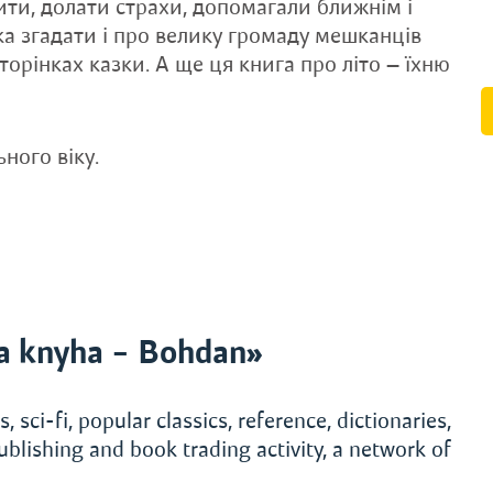
ити, долати страхи, допомагали ближнім і
ка згадати і про велику громаду мешканців
торінках казки. А ще ця книга про літо — їхню
ного віку.
a knyha – Bohdan»
, sci-fi, popular classics, reference, dictionaries,
ublishing and book trading activity, a network of