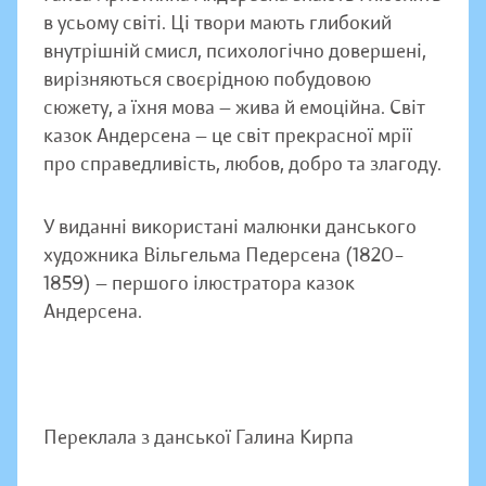
в усьому світі. Ці твори мають глибокий
внутрішній смисл, психологічно довершені,
вирізняються своєрідною побудовою
сюжету, а їхня мова — жива й емоційна. Світ
казок Андерсена — це світ прекрасної мрії
про справедливість, любов, добро та злагоду.
У виданні використані малюнки данського
художника Вільгельма Педерсена (1820–
1859) — першого ілюстратора казок
Андерсена.
Переклала з данської Галина Кирпа