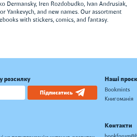
ko Dermansky, Iren Rozdobudko, Ivan Andrusiak,
iktor Yankevych, and new names. Our assortment
tebooks with stickers, comics, and fantasy.
у розсилку
Наші проє
Bookmints
Підписатись
Книгоманія
Контакти
bookforum@b