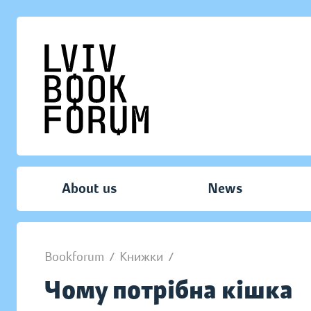
About us
News
Bookforum
/
Книжки
/
Чому потрібна кішка