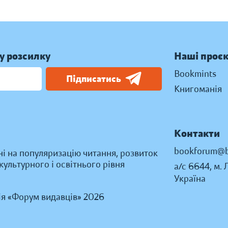
у розсилку
Наші проє
Bookmints
Підписатись
Книгоманія
Контакти
bookforum@b
ні на популяризацію читання, розвиток
ультурного і освітнього рівня
а/с 6644, м. 
Україна
ія «Форум видавців» 2026