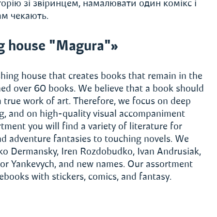
торію зі звіринцем, намалювати один комікс і
ам чекають.
g house "Magura"»
hing house that creates books that remain in the
shed over 60 books. We believe that a book should
a true work of art. Therefore, we focus on deep
ing, and on high-quality visual accompaniment
tment you will find a variety of literature for
nd adventure fantasies to touching novels. We
ko Dermansky, Iren Rozdobudko, Ivan Andrusiak,
iktor Yankevych, and new names. Our assortment
tebooks with stickers, comics, and fantasy.