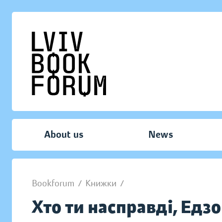
About us
News
Bookforum
/
Книжки
/
Хто ти насправді, Едз