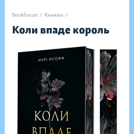
Bookforum
/
Книжки
/
Коли впаде король