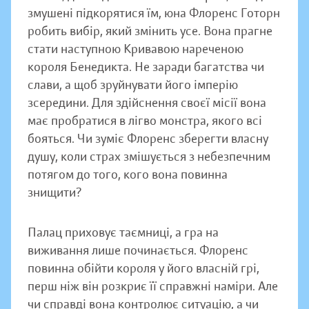
змушені підкорятися їм, юна Флоренс Готорн
робить вибір, який змінить усе. Вона прагне
стати наступною Кривавою нареченою
короля Бенедикта. Не заради багатства чи
слави, а щоб зруйнувати його імперію
зсередини. Для здійснення своєї місії вона
має пробратися в лігво монстра, якого всі
бояться. Чи зуміє Флоренс зберегти власну
душу, коли страх змішується з небезпечним
потягом до того, кого вона повинна
знищити?
Палац приховує таємниці, а гра на
виживання лише починається. Флоренс
повинна обійти короля у його власній грі,
перш ніж він розкриє її справжні наміри. Але
чи справді вона контролює ситуацію, а чи