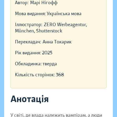
Автор:
Марі Нігофф
Мова видання:
Українська мова
Іллюстратор:
ZERO Werbeagentur,
München, Shutterstock
Перекладач:
Анна Токарик
Рік видання:
2025
Обкладинка:
тверда
Кількість сторінок:
368
Анотація
У світі, де влада належить вампірам, а люди