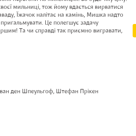
своєї мильниці, тож йому вдається вирватися
заваду, Їжачок налітає на камінь, Мишка надто
є пригальмувати. Це полегшує задачу
першим! Та чи справді так приємно вигравати,
а ван ден Шпеульгоф, Штефан Прікен