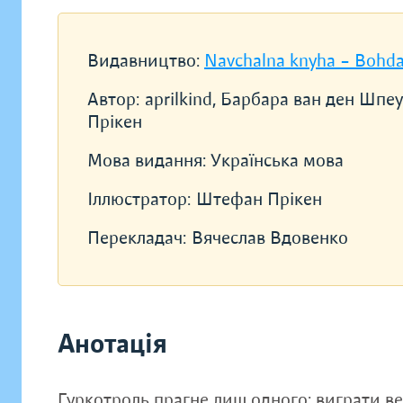
Видавництво:
Navchalna knyha – Bohd
Автор:
aprilkind, Барбара ван ден Шп
Прікен
Мова видання:
Українська мова
Іллюстратор:
Штефан Прікен
Перекладач:
Вячеслав Вдовенко
Анотація
Гуркотроль прагне лиш одного: виграти ве