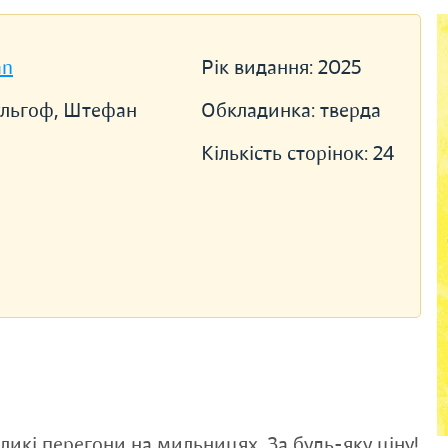
an
Рік видання:
2025
еульгоф, Штефан
Обкладинка:
тверда
Кількість сторінок:
24
ликі перегони на мильницях. За будь-яку ціну!