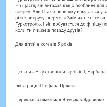
На щастя, він вигадав дещо особливе для 
вперед. Але Птах з переляку врізається у 
різко викручує кермо, а Зайчик не встига
Гуркотролю, і він добувається до фінішу 
коли ти лишаєш позаду друзів?..
Для дітей віком від 3 років.
Цю книжечку створили: aprilkind, Барбар
Ілюстрації Штефана Прікена
Переклав з німецької Вячеслав Вдовенко