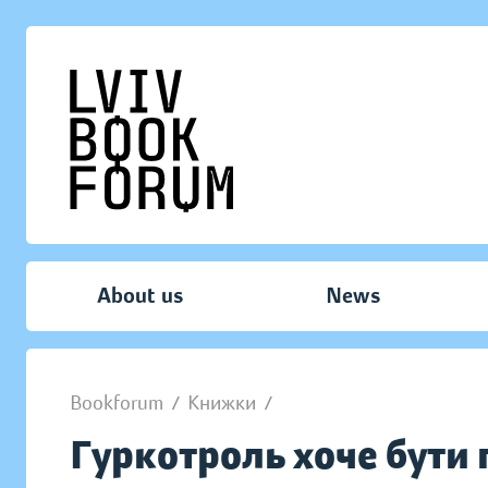
About us
News
Bookforum
/
Книжки
/
Гуркотроль хоче бути