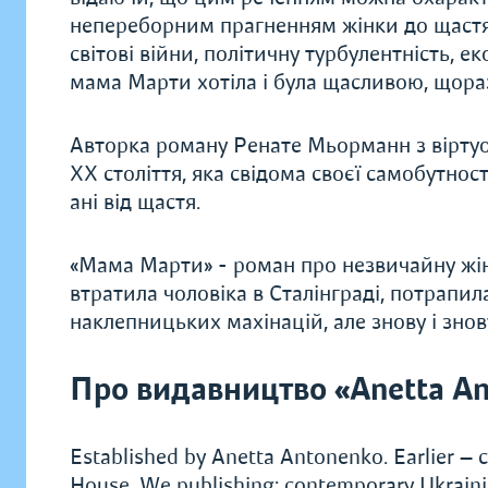
непереборним прагненням жінки до щастя.
світові війни, політичну турбулентність, 
мама Марти хотіла і була щасливою, щора
Авторка роману Ренате Мьорманн з вірту
ХХ століття, яка свідома своєї самобутност
ані від щастя.
«Мама Марти» - роман про незвичайну жінку
втратила чоловіка в Сталінграді, потрапил
наклепницьких махінацій, але знову і знов
Про видавництво «Anetta An
Established by Anetta Antonenko. Earlier — c
House. We publishing: contemporary Ukrainian