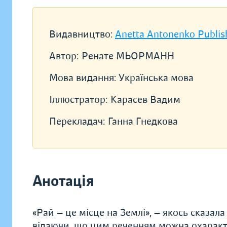
Видавництво:
Anetta Antonenko Publis
Автор:
Ренате МЬОРМАНН
Мова видання:
Українська мова
Іллюстратор:
Карасев Вадим
Перекладач:
Ганна Гнедкова
Анотація
«Рай — це місце на Землі», — якось сказала
відаючи, що цим реченням можна охарактер