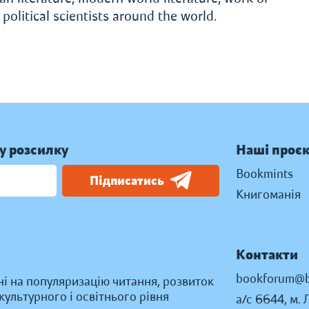
olitical scientists around the world.
у розсилку
Наші проє
Bookmints
Підписатись
Книгоманія
Контакти
bookforum@b
ні на популяризацію читання, розвиток
ультурного і освітнього рівня
а/с 6644, м. 