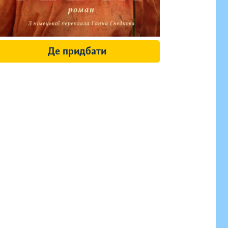
Де придбати