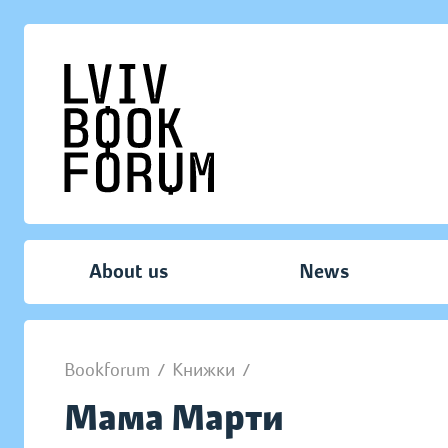
About us
News
Bookforum
/
Книжки
/
Мама Марти