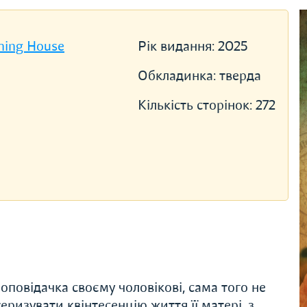
hing House
Рік видання:
2025
Обкладинка:
тверда
Кількість сторінок:
272
 оповідачка своєму чоловікові, сама того не
изувати квінтесенцію життя її матері, з