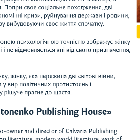
 Попри своє соціальне походження, дві
економічні кризи, руйнування держави і родини,
зу вибудовуючи своє життя спочатку.
озною психологічною точністю зображує жінку
і і не відмовляється ані від свого призначення,
, жінку, яка пережила дві світові війни,
а у вир політичних протистоянь і
у рішуче прагне до щастя.
tonenko Publishing House»
o-owner and director of Calvaria Publishing
 literature, modern world literature, work of