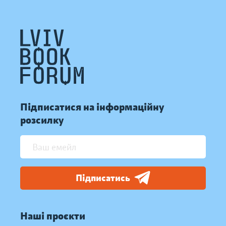
Підписатися на інформаційну
розсилку
Підписатись
Наші проєкти