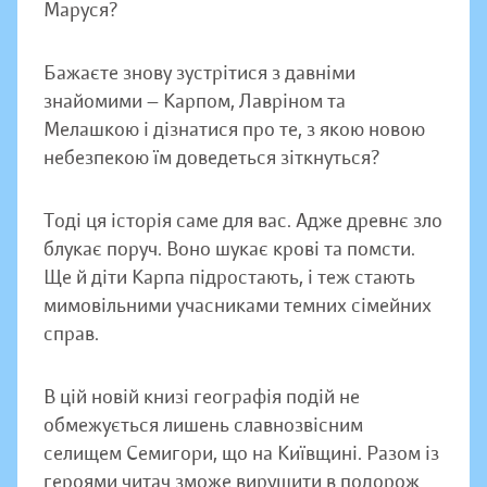
Маруся?
Бажаєте знову зустрітися з давніми
знайомими — Карпом, Лавріном та
Мелашкою і дізнатися про те, з якою новою
небезпекою їм доведеться зіткнуться?
Тоді ця історія саме для вас. Адже древнє зло
блукає поруч. Воно шукає крові та помсти.
Ще й діти Карпа підростають, і теж стають
мимовільними учасниками темних сімейних
справ.
В цій новій книзі географія подій не
обмежується лишень славнозвісним
селищем Семигори, що на Київщині. Разом із
героями читач зможе вирушити в подорож