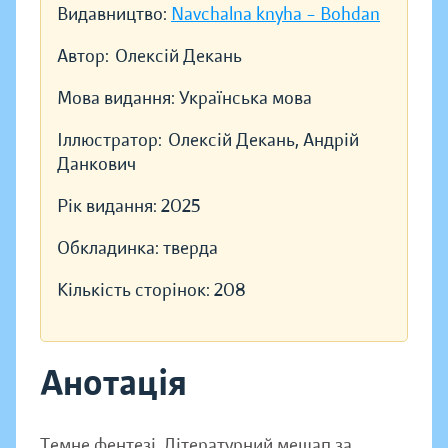
Видавництво:
Navchalna knyha – Bohdan
Автор:
Олексій Декань
Мова видання:
Українська мова
Іллюстратор:
Олексій Декань, Андрій
Данкович
Рік видання:
2025
Обкладинка:
тверда
Кількість сторінок:
208
Анотація
Темне фентезі. Літературний мешап за