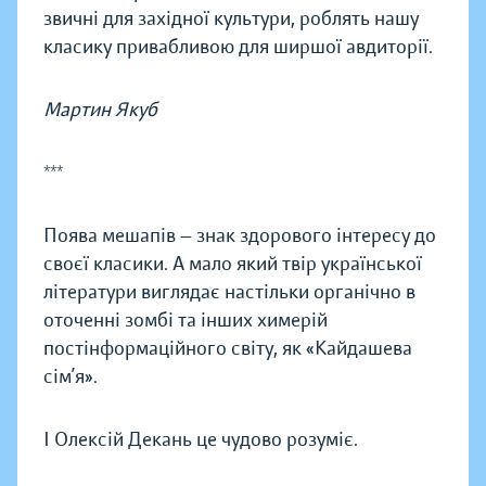
звичні для західної культури, роблять нашу
класику привабливою для ширшої авдиторії.
Мартин Якуб
***
Поява мешапів — знак здорового інтересу до
своєї класики. А мало який твір української
літератури виглядає настільки органічно в
оточенні зомбі та інших химерій
постінформаційного світу, як «Кайдашева
сім’я».
І Олексій Декань це чудово розуміє.