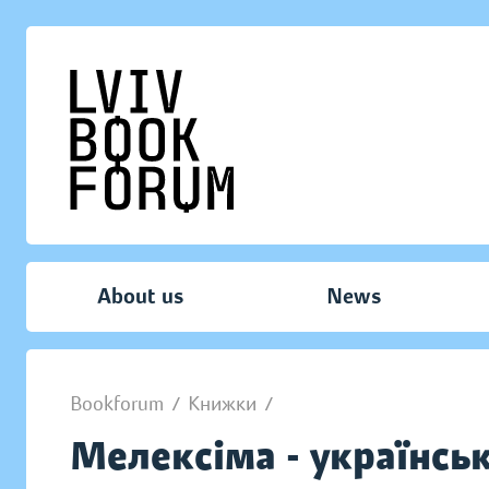
About us
News
Bookforum
/
Книжки
/
Мелексіма - українсь