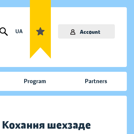
UA
Account
Program
Partners
. Кохання шехзаде