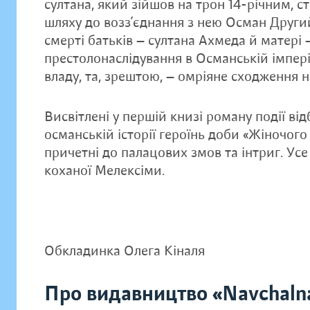
султана, який зійшов на трон 14-річним, с
шляху до возз’єднання з нею Осман Други
смерті батьків — султана Ахмеда й матері 
престолонаслідування в Османській імперії
владу, та, зрештою, — омріяне сходження н
Висвітлені у першій книзі роману події ві
османській історії героїнь доби «Жіночого 
причетні до палацових змов та інтриг. Усе
коханої Мелексіми.
Обкладинка Олега Кіналя
Про видавництво «Navchaln