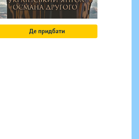
Де придбати