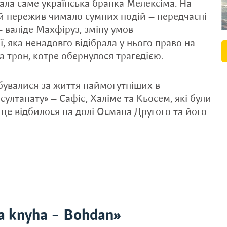
тала саме українська бранка Мелексіма. На
й пережив чимало сумних подій — передчасні
— валіде Махфіруз, зміну умов
, яка ненадовго відібрала у нього право на
а трон, котре обернулося трагедією.
дбувалися за життя наймогутніших в
султанату» — Сафіє, Халіме та Кьосем, які були
 це відбилося на долі Османа Другого та його
a knyha – Bohdan»