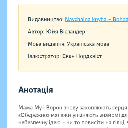
Видавництво:
Navchalna knyha – Bohd
Автор:
Юйя Вісландер
Мова видання:
Українська мова
Іллюстратор:
Свен Нордквіст
Анотація
Мама Му і Ворон знову захоплюють серця
«Обережно» малюки упізнають знайомі для 
небезпечну ідею – чи то повисіти на гілці,