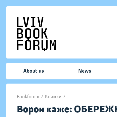
About us
News
Bookforum
/
Книжки
/
Ворон каже: ОБЕРЕЖ