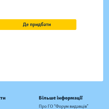
Де придбати
кти
Більше інформації
Про ГО “Форум видавців”