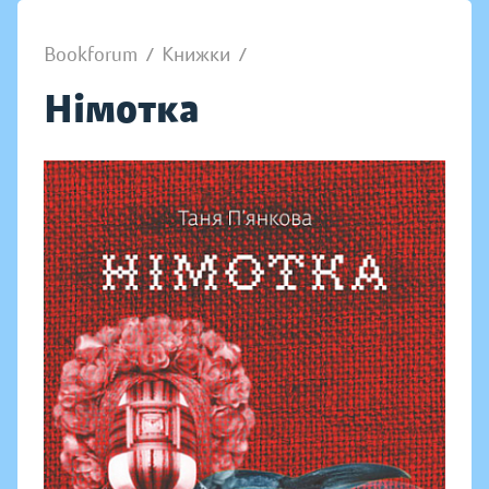
Bookforum
/
Книжки
/
Німотка