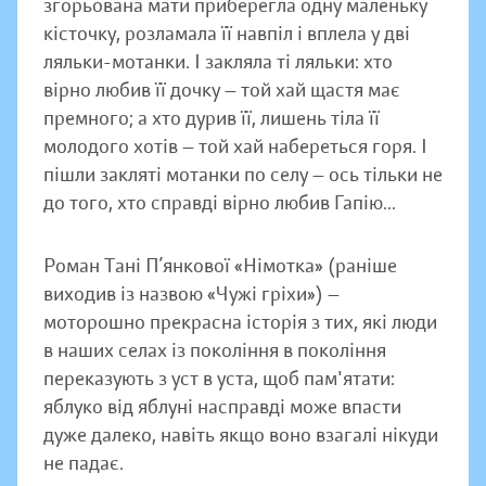
згорьована мати приберегла одну маленьку
кісточку, розламала її навпіл і вплела у дві
ляльки-мотанки. І закляла ті ляльки: хто
вірно любив її дочку — той хай щастя має
премного; а хто дурив її, лишень тіла її
молодого хотів — той хай набереться горя. І
пішли закляті мотанки по селу — ось тільки не
до того, хто справді вірно любив Гапію...
Роман Тані П’янкової «Німотка» (раніше
виходив із назвою «Чужі гріхи») —
моторошно прекрасна історія з тих, які люди
в наших селах із покоління в покоління
переказують з уст в уста, щоб пам'ятати:
яблуко від яблуні насправді може впасти
дуже далеко, навіть якщо воно взагалі нікуди
не падає.