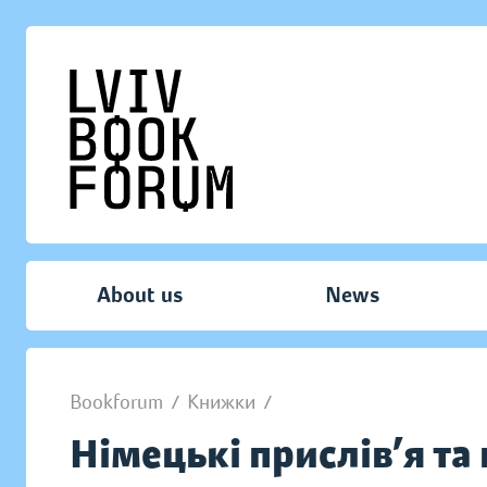
About us
News
Bookforum
/
Книжки
/
Німецькі прислів’я та