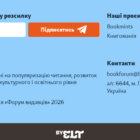
у розсилку
Наші проє
Bookmints
Підписатись
Книгоманія
Контакти
bookforum@b
ні на популяризацію читання, розвиток
ультурного і освітнього рівня
а/с 6644, м. 
Україна
ія «Форум видавців» 2026