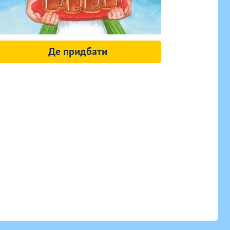
Де придбати