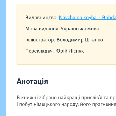
Видавництво:
Navchalna knyha – Bohd
Мова видання:
Українська мова
Іллюстратор:
Володимир Штанко
Перекладач:
Юрій Лісняк
Анотація
В книжці зібрано найкращі прислів’я та п
і побут німецького народу, його прагнення