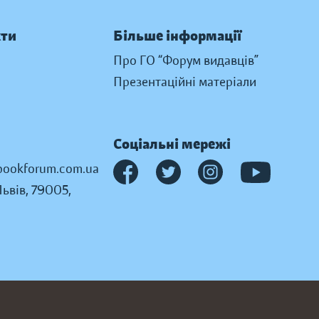
кти
Більше інформації
Про ГО “Форум видавців”
Презентаційні матеріали
Соціальні мережі
ookforum.com.ua
Львів, 79005,