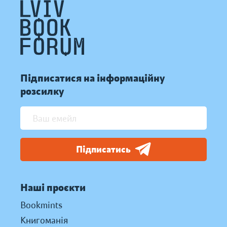
Підписатися на інформаційну
розсилку
Підписатись
Наші проєкти
Bookmints
Книгоманія