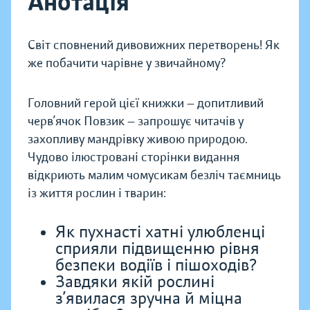
Анотація
Світ сповнений дивовижних перетворень! Як
же побачити чарівне у звичайному?
Головний герой цієї книжки — допитливий
черв’ячок Повзик — запрошує читачів у
захопливу мандрівку живою природою.
Чудово ілюстровані сторінки видання
відкриють малим чомусикам безліч таємниць
із життя рослин і тварин:
Як пухнасті хатні улюбленці
сприяли підвищенню рівня
безпеки водіїв і пішоходів?
Завдяки якій рослині
з’явилася зручна й міцна