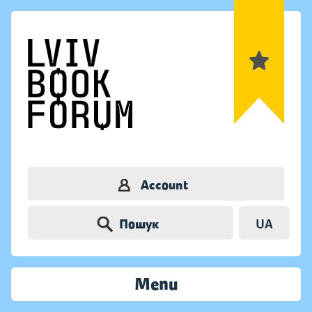
Account
Пошук
UA
Menu