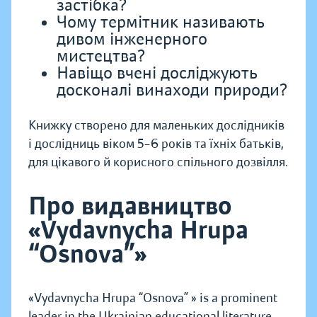
застібка?
Чому термітник називають
дивом інженерного
мистецтва?
Навіщо вчені досліджують
досконалі винаходи природи?
Книжку створено для маленьких дослідників
і дослідниць віком 5–6 років та їхніх батьків,
для цікавого й корисного спільного дозвілля.
Про видавництво
«Vydavnycha Hrupa
“Osnova”»
«Vydavnycha Hrupa “Osnova” » is a prominent
leader in the Ukrainian educational literature