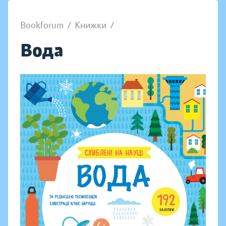
Bookforum
/
Книжки
/
Вода