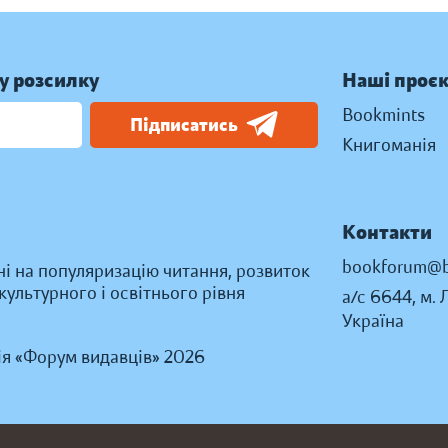
у розсилку
Наші проє
Bookmints
Підписатись
Книгоманія
Контакти
bookforum@b
ні на популяризацію читання, розвиток
ультурного і освітнього рівня
а/с 6644, м. 
Україна
ія «Форум видавців» 2026