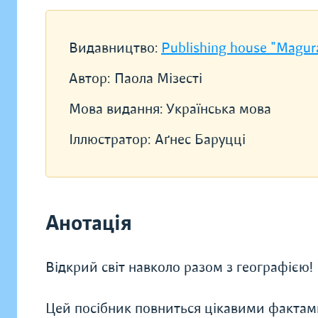
Видавництво:
Publishing house "Magur
Автор:
Паола Мізесті
Мова видання:
Українська мова
Іллюстратор:
Аґнес Баруцці
Анотація
Відкрий світ навколо разом з географією!
Цей посібник повниться цікавими фактами 