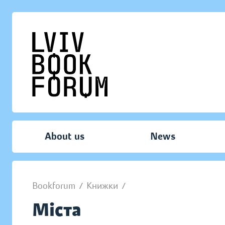
About us
News
Bookforum
/
Книжки
/
Міста