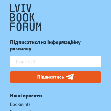
Підписатися на інформаційну
розсилку
Підписатись
Наші проєкти
Bookmints