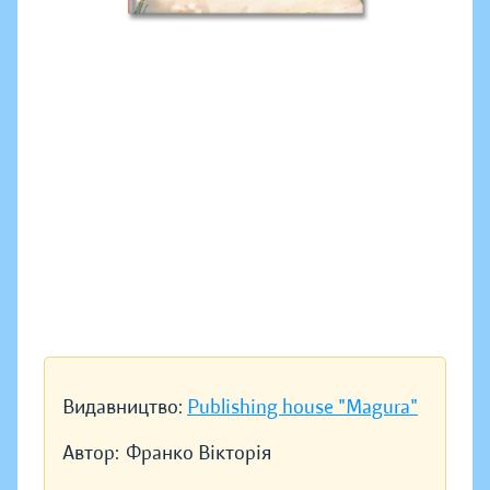
Видавництво:
Publishing house "Magura"
Автор:
Франко Вікторія