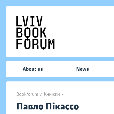
About us
News
Bookforum
/
Книжки
/
Павло Пікассо