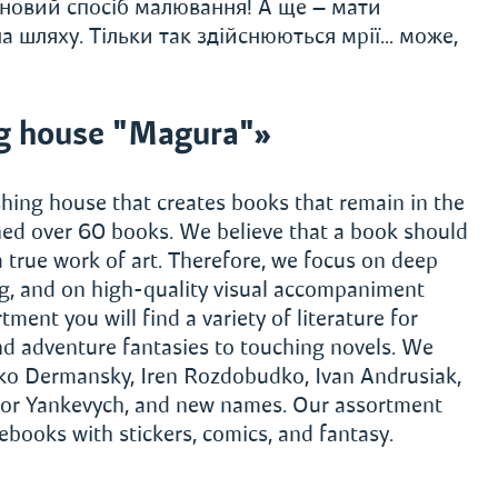
и новий спосіб малювання! А ще — мати
 на шляху. Тільки так здійснюються мрії… може,
g house "Magura"»
hing house that creates books that remain in the
shed over 60 books. We believe that a book should
a true work of art. Therefore, we focus on deep
ing, and on high-quality visual accompaniment
tment you will find a variety of literature for
nd adventure fantasies to touching novels. We
ko Dermansky, Iren Rozdobudko, Ivan Andrusiak,
iktor Yankevych, and new names. Our assortment
tebooks with stickers, comics, and fantasy.