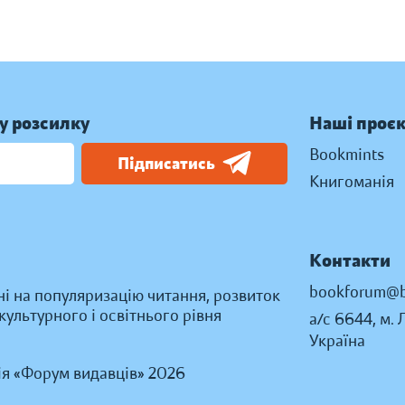
у розсилку
Наші проє
Bookmints
Підписатись
Книгоманія
Контакти
bookforum@b
ні на популяризацію читання, розвиток
ультурного і освітнього рівня
а/с 6644, м. 
Україна
ія «Форум видавців» 2026