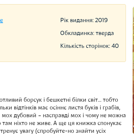
se
Рік видання:
2019
Обкладинка:
тверда
Кількість сторінок:
40
котливий борсук і бешкетні білки світ… тобто
льки відтінків має осіннє листя буків і грабів,
 мох дубовий – насправді мох і чому не можна
о там ніхто не живе. А ще ця книжка спонукає
отренує увагу (спробуйте-но знайти усіх