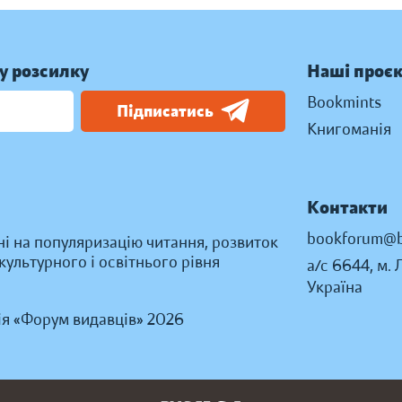
у розсилку
Наші проє
Bookmints
Підписатись
Книгоманія
Контакти
bookforum@b
ні на популяризацію читання, розвиток
ультурного і освітнього рівня
а/с 6644, м. 
Україна
ія «Форум видавців» 2026