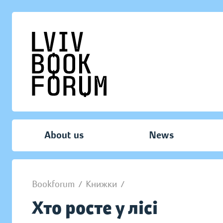
About us
News
Bookforum
/
Книжки
/
Хто росте у лісі