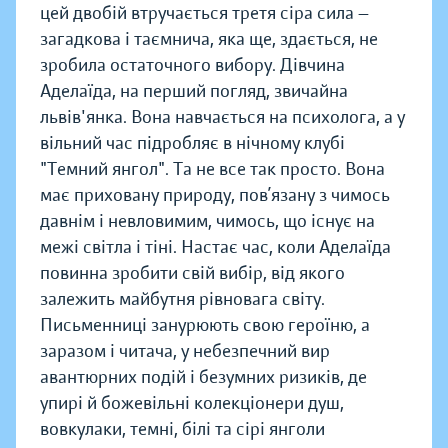
цей двобій втручається третя сіра сила —
загадкова і таємнича, яка ще, здається, не
зробила остаточного вибору. Дівчина
Аделаїда, на перший погляд, звичайна
львів'янка. Вона навчається на психолога, а у
вільний час підробляє в нічному клубі
"Темний янгол". Та не все так просто. Вона
має приховану природу, пов’язану з чимось
давнім і невловимим, чимось, що існує на
межі світла і тіні. Настає час, коли Аделаїда
повинна зробити свій вибір, від якого
залежить майбутня рівновага світу.
Письменниці занурюють свою героїню, а
заразом і читача, у небезпечний вир
авантюрних подій і безумних ризиків, де
упирі й божевільні колекціонери душ,
вовкулаки, темні, білі та сірі янголи