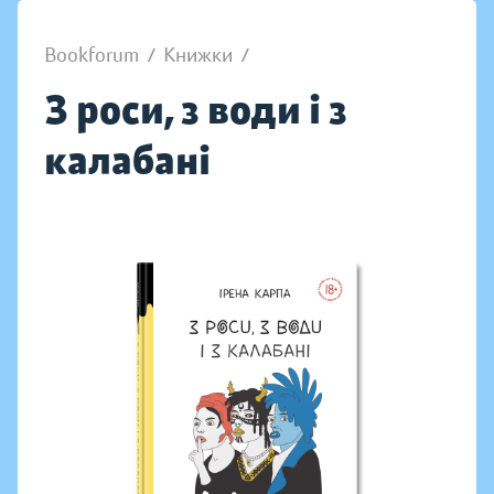
Bookforum
/
Книжки
/
З роси, з води і з
калабані