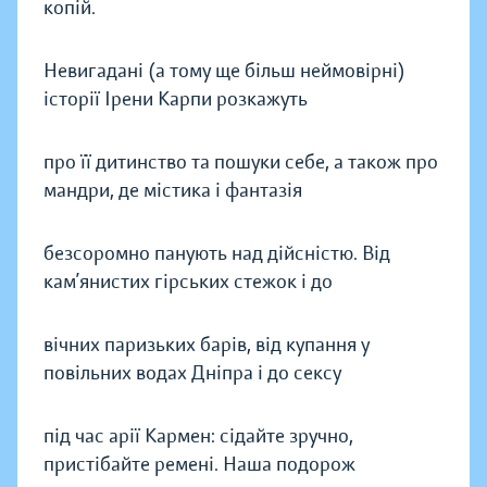
копій.
Невигадані (а тому ще більш неймовірні)
історії Ірени Карпи розкажуть
про її дитинство та пошуки себе, а також про
мандри, де містика і фантазія
безсоромно панують над дійсністю. Від
кам’янистих гірських стежок і до
вічних паризьких барів, від купання у
повільних водах Дніпра і до сексу
під час арії Кармен: сідайте зручно,
пристібайте ремені. Наша подорож