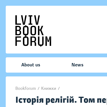
About us
News
Bookforum
/
Книжки
/
Історія релігій. Том 