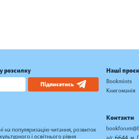
у розсилку
Наші проє
Bookmints
Підписатись
Книгоманія
Контакти
bookforum@b
ні на популяризацію читання, розвиток
ультурного і освітнього рівня
а/с 6644, м. 