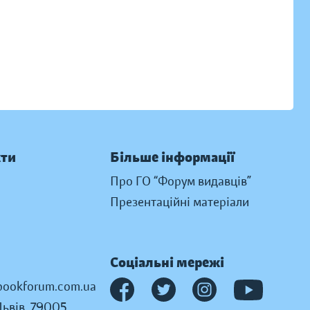
кти
Більше інформації
Про ГО “Форум видавців”
Презентаційні матеріали
Соціальні мережі
ookforum.com.ua
Львів, 79005,