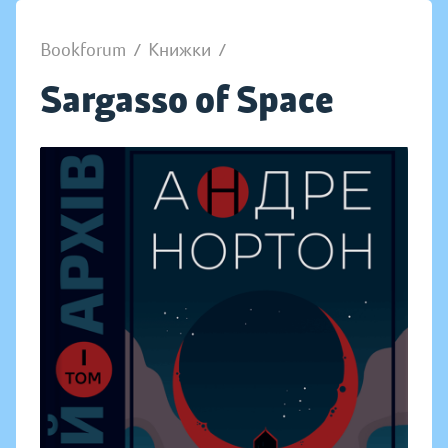
Bookforum
/
Книжки
/
Sargasso of Space