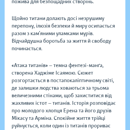
пожива для безпощадних створінь.
Щойно титани долають досі незрушиму
перепону, ілюзія безпеки й миру осипається
разом з кам’яними уламками мурів.
Відчайдушна боротьба за життя й свободу
починається.
«Атака титанів» — темна фентезі-манґа,
створена Хаджіме Ісаямою. Сюжет
розгортається в постапокаліптичному світі,
де залишки людства ховаються за трьома
величезними стінами, щоб захиститися від
жахливих істот — титанів. Історія розповідає
про молодого хлопця Ерена та його друзів
Мікасу та Арміна. Спокійне життя трійці
руйнується, коли один із титанів прориває