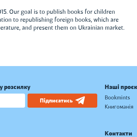
5. Our goal is to publish books for children
ntion to republishing foreign books, which are
iterature, and present them on Ukrainian market.
у розсилку
Наші проє
Bookmints
Підписатись
Книгоманія
Контакти