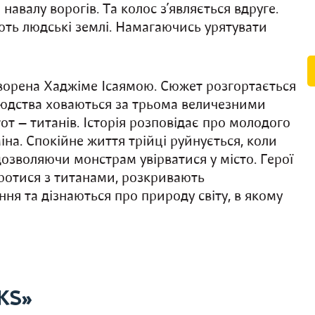
навалу ворогів. Та колос з’являється вдруге.
ють людські землі. Намагаючись урятувати
творена Хаджіме Ісаямою. Сюжет розгортається
 людства ховаються за трьома величезними
от — титанів. Історія розповідає про молодого
іна. Спокійне життя трійці руйнується, коли
дозволяючи монстрам увірватися у місто. Герої
оротися з титанами, розкривають
я та дізнаються про природу світу, в якому
KS»