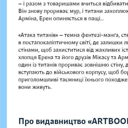
— і разом з товаришами вчиться відбивати 
Він знову прориває мур, і титани захоплю
Арміна, Ерен опиняється в пащі…
«Атака титанів» — темна фентезі-манґа, с
в постапокаліптичному світі, де залишки
стінами, щоб захиститися від жахливих іст
хлопця Ерена та його друзів Мікасу та Арм
один із титанів прориває зовнішню стіну, 
вступають до військового корпусу, щоб б
приголомшливі таємниці їхнього походженн
вони живуть.
Про видавництво «ARTBOO