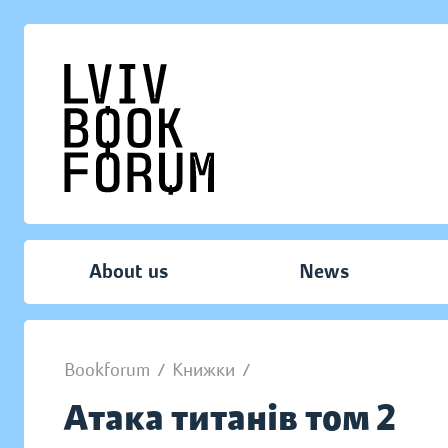
About us
News
Bookforum
/
Книжки
/
Атака титанів том 2