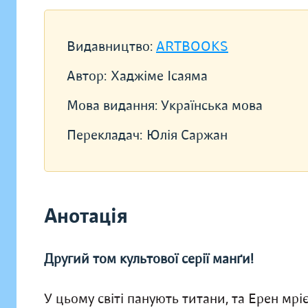
Видавництво:
ARTBOOKS
Автор:
Хаджіме Ісаяма
Мова видання:
Українська мова
Перекладач:
Юлія Саржан
Анотація
Другий том культової серії манґи!
У цьому світі панують титани, та Ерен мр