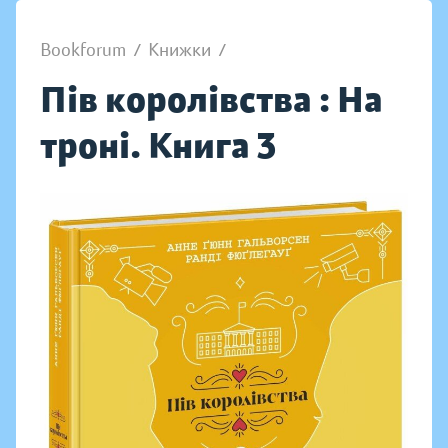
Bookforum
/
Книжки
/
Пів королівства : На
троні. Книга 3