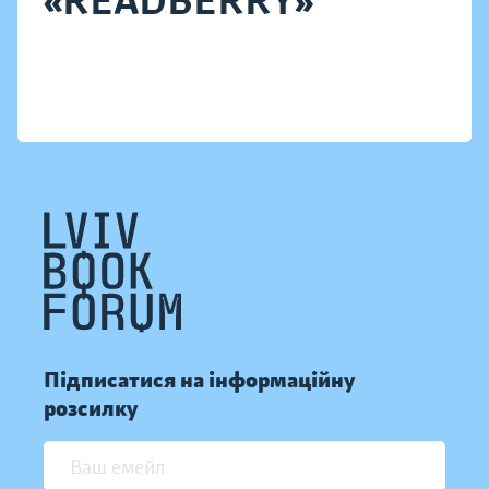
«READBERRY»
Підписатися на інформаційну
розсилку