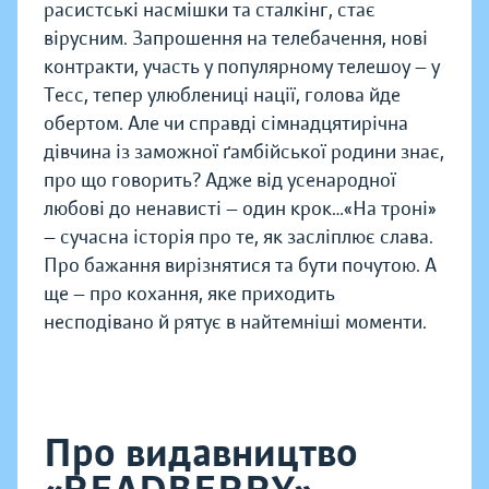
расистські насмішки та сталкінг, стає
вірусним. Запрошення на телебачення, нові
контракти, участь у популярному телешоу — у
Тесс, тепер улюблениці нації, голова йде
обертом. Але чи справді сімнадцятирічна
дівчина із заможної ґамбійської родини знає,
про що говорить? Адже від усенародної
любові до ненависті — один крок…«На троні»
— сучасна історія про те, як засліплює слава.
Про бажання вирізнятися та бути почутою. А
ще — про кохання, яке приходить
несподівано й рятує в найтемніші моменти.
Про видавництво