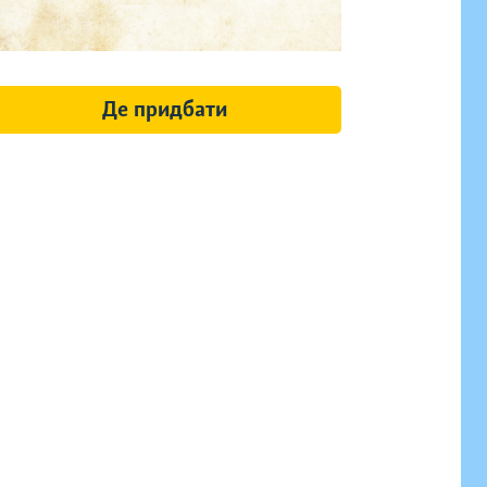
Де придбати