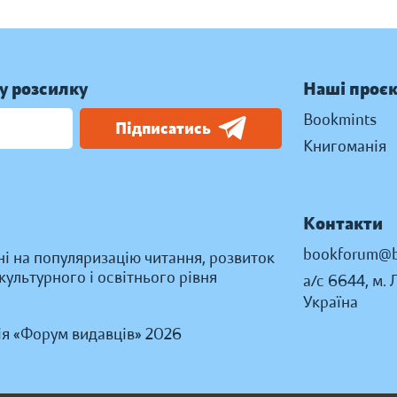
у розсилку
Наші проє
Bookmints
Підписатись
Книгоманія
Контакти
bookforum@b
ні на популяризацію читання, розвиток
ультурного і освітнього рівня
а/с 6644, м. 
Україна
ія «Форум видавців» 2026