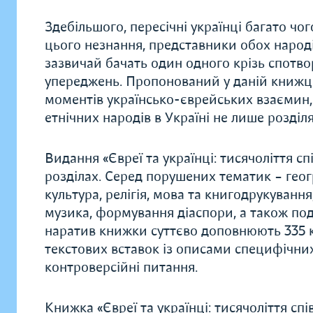
Здебільшого, пересічні українці багато чог
цього незнання, представники обох народі
зазвичай бачать один одного крізь спотво
упереджень. Пропонований у даній книжці
моментів українсько-єврейських взаємин,
етнічних народів в Україні не лише розділя
Видання «Євреї та українці: тисячоліття с
розділах. Серед порушених тематик – геогр
культура, релігія, мова та книгодрукування
музика, формування діаспори, а також поді
наратив книжки суттєво доповнюють 335 к
текстових вставок із описами специфічни
контроверсійні питання.
Книжка «Євреї та українці: тисячоліття спі