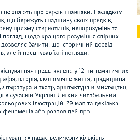
о не знають про євреїв і навпаки. Наслідком
в, що бережуть спадщину своїх предків,
рену призму стереотипів, непорозумінь та
 погляд, щодо кращого розуміння спірних
 дозволяє бачити, що історичний досвід
в, але й поєднував їхні погляди.
півіснування» представлено у 12-ти тематичних
афія, історія, економічне життя, традиційна
, література й театр, архітектура й мистецтво,
ї в сучасній Україні. Легкий читабельний
ольорових ілюстрацій, 29 мап та декілька
х феноменів або розповідей про
віснування» надає величезну кількість