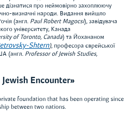
ьше дізнатися про неймовірно захоплюючу
ично-визначні народи. Видання вийшло
очія (англ.
Paul Robert Magocsi
), завідувача
кого університету, Канада
rsity of Toronto, Canada
) та Йохананом
etrovsky-Shtern
)
, професора єврейської
ША (англ
. Professor of Jewish Studies,
 Jewish Encounter»
private foundation that has been operating since
ship between two nations.