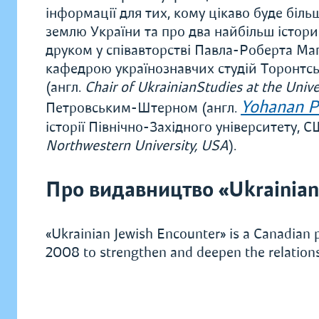
інформації для тих, кому цікаво буде біл
землю України та про два найбільш істор
друком у співавторстві Павла-Роберта Маґ
кафедрою українознавчих студій Торонтсь
(англ.
Chair of UkrainianStudies at the Unive
Yohanan P
Петровським-Штерном (англ.
історії Північно-Західного університету, С
Northwestern University, USA
).
Про видавництво «Ukrainian
«Ukrainian Jewish Encounter» is a Canadian 
2008 to strengthen and deepen the relation