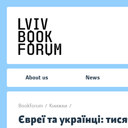
About us
News
Bookforum
/
Книжки
/
Євреї та українці: тис