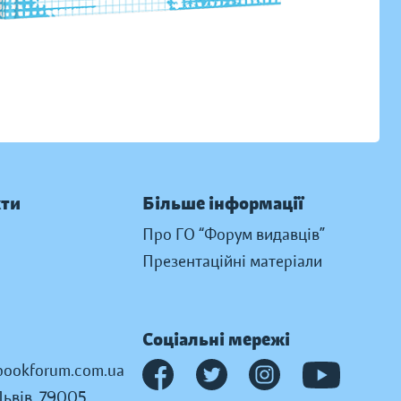
кти
Більше інформації
Про ГО “Форум видавців”
Презентаційні матеріали
Соціальні мережі
ookforum.com.ua
Львів, 79005,