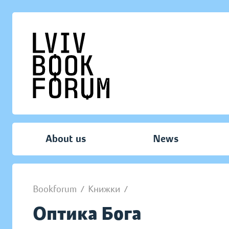
About us
News
Bookforum
/
Книжки
/
Оптика Бога