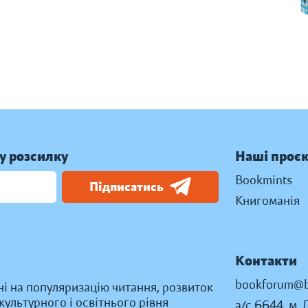
у розсилку
Наші проє
Bookmints
Підписатись
Книгоманія
Контакти
bookforum@b
ні на популяризацію читання, розвиток
ультурного і освітнього рівня
а/с 6644, м. 