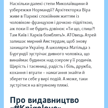
Наскільки далекі степи Миколаївщини й
узбережжя Нормандії? Архітекторка Віра
живе в Парижі спокійним життям із
чоловіком-французом і дочкою-підліткою,
аж поки її не будить дзвінок: «Ти що, спиш?!
Там Київ і Харків бомблять!». АТОвець Атрей
залишає мирний Амстердам, щоб знову
захищати Україну. А школярка Матільда з
Бургундії зустрічає дивного чоловіка, що
винаймає будинок над озером у її родичів.
Щирість і таємниці, радість і біль, дружба,
кохання і втрати — намагання знайти й
зберегти себе у вирі подій. А може, таки
зустрітися на вітряному пляжі.
Про видавництво