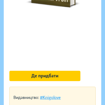
Де придбати
Видавництво:
#Knigolove