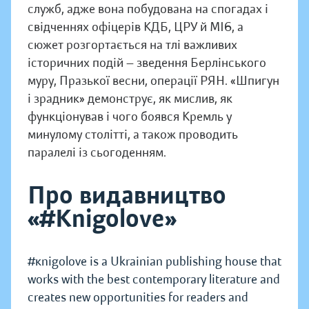
служб, адже вона побудована на спогадах і
свідченнях офіцерів КДБ, ЦРУ й МІ6, а
сюжет розгортається на тлі важливих
історичних подій — зведення Берлінського
муру, Празької весни, операції РЯН. «Шпигун
і зрадник» демонструє, як мислив, як
функціонував і чого боявся Кремль у
минулому столітті, а також проводить
паралелі із сьогоденням.
Про видавництво
«#Knigolove»
#кnigolove is a Ukrainian publishing house that
works with the best contemporary literature and
creates new opportunities for readers and