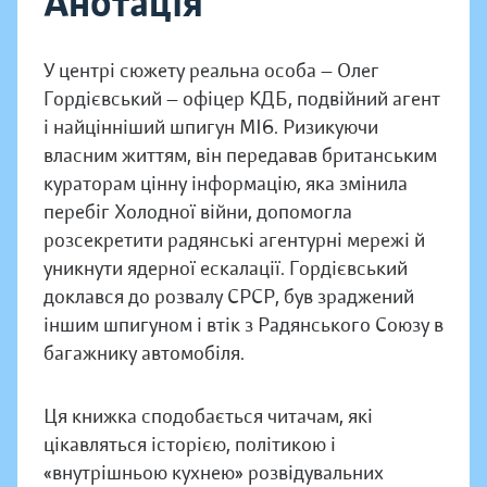
Анотація
У центрі сюжету реальна особа — Олег
Гордієвський — офіцер КДБ, подвійний агент
і найцінніший шпигун МІ6. Ризикуючи
власним життям, він передавав британським
кураторам цінну інформацію, яка змінила
перебіг Холодної війни, допомогла
розсекретити радянські агентурні мережі й
уникнути ядерної ескалації. Гордієвський
доклався до розвалу СРСР, був зраджений
іншим шпигуном і втік з Радянського Союзу в
багажнику автомобіля.
Ця книжка сподобається читачам, які
цікавляться історією, політикою і
«внутрішньою кухнею» розвідувальних