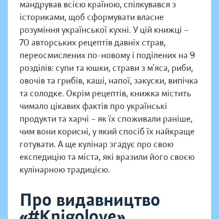
мандрував всією країною, спілкувався з
істориками, щоб сформувати власне
розуміння української кухні. У цій книжці –
70 авторських рецептів давніх страв,
переосмислених по-новому і поділених на 9
розділів: супи та юшки, страви з м’яса, риби,
овочів та грибів, каші, напої, закуски, випічка
та солодке. Окрім рецептів, книжка містить
чимало цікавих фактів про українські
продукти та харчі – як їх споживали раніше,
чим вони корисні, у який спосіб їх найкраще
готувати. А ще кулінар згадує про свою
експедицію та міста, які вразили його своєю
кулінарною традицією.
Про видавництво
«#Knigolove»