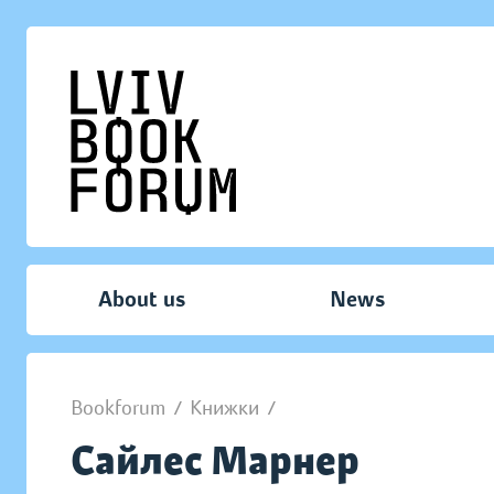
About us
News
Bookforum
/
Книжки
/
Сайлес Марнер