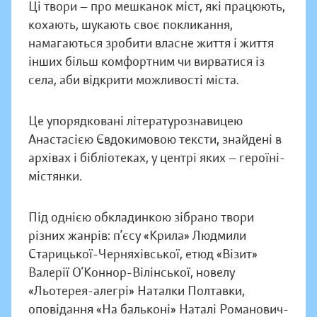
Ці твори — про мешканок міст, які працюють,
кохають, шукають своє покликання,
намагаються зробити власне життя і життя
інших більш комфортним чи вирватися із
села, аби відкрити можливості міста.
Це упорядковані літературознавицею
Анастасією Євдокимовою тексти, знайдені в
архівах і бібліотеках, у центрі яких — героїні-
містянки.
Під однією обкладинкою зібрано твори
різних жанрів: п’єсу «Крила» Людмили
Старицької-Черняхівської, етюд «Візит»
Валерії О’Коннор-Вілінської, новелу
«Льотерея-алегрі» Наталки Полтавки,
оповідання «На бальконі» Наталі Романович-