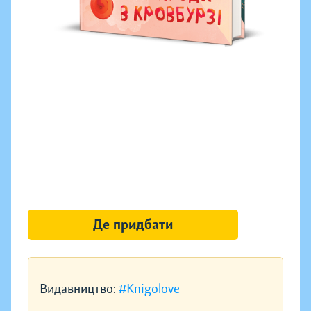
Де придбати
Видавництво:
#Knigolove