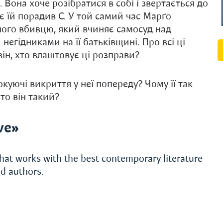
. Вона хоче розібратися в собі і звертається до
 їй порадив С. У той самий час Марґо
йного вбивцю, який вчиняє самосуд над
егідниками на її батьківщині. Про всі ці
він, хто влаштовує ці розправи?
уючі викриття у неї попереду? Чому її так
то він такий?
ve»
hat works with the best contemporary literature
d authors.