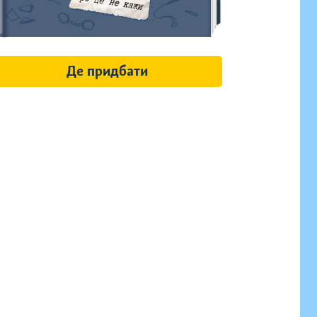
Де придбати