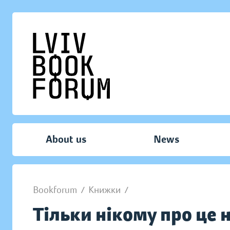
About us
News
Bookforum
/
Книжки
/
Тільки нікому про це 