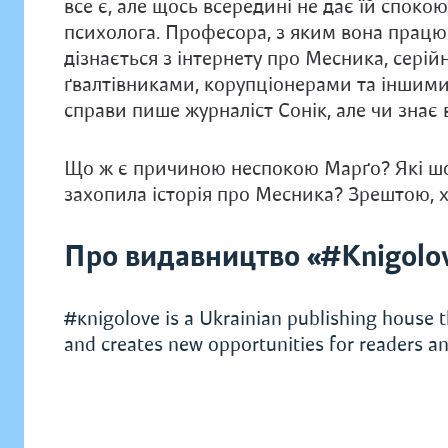
все є, але щось всередині не дає їй спокою
психолога. Професора, з яким вона працює
дізнається з інтернету про Месника, сері
ґвалтівниками, корупціонерами та іншими н
справи пише журналіст Сонік, але чи знає 
Що ж є причиною неспокою Марґо? Які шок
захопила історія про Месника? Зрештою, х
Про видавництво «#Knigolo
#кnigolove is a Ukrainian publishing house t
and creates new opportunities for readers an