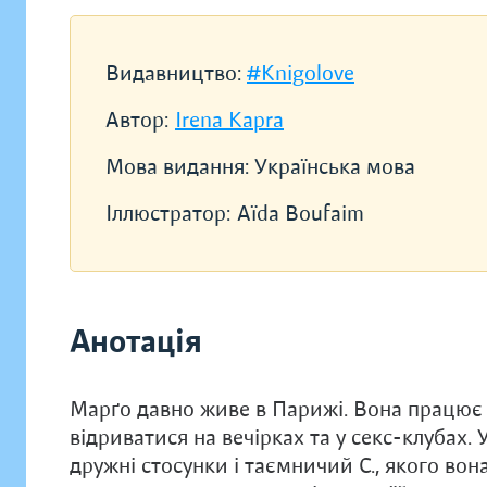
Видавництво:
#Knigolove
Автор:
Irena Kapra
Мова видання:
Українська мова
Іллюстратор:
Аїda Вoufaim
Анотація
Марґо давно живе в Парижі. Вона працює
відриватися на вечірках та у секс-клубах. У
дружні стосунки і таємничий С., якого вон