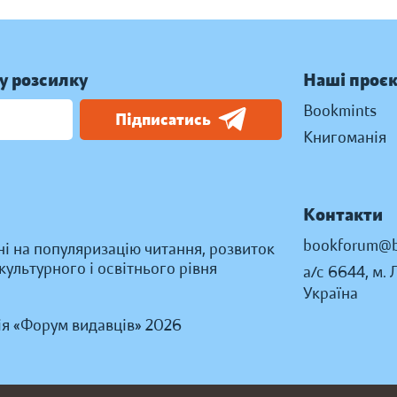
у розсилку
Наші проє
Bookmints
Підписатись
Книгоманія
Контакти
bookforum@b
ні на популяризацію читання, розвиток
ультурного і освітнього рівня
а/с 6644, м. 
Україна
ія «Форум видавців» 2026