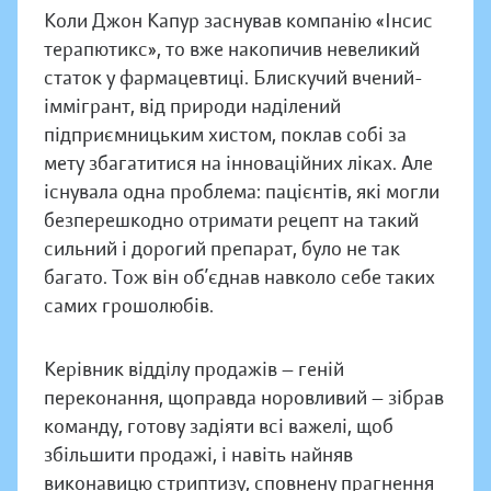
Коли Джон Капур заснував компанію «Інсис
терапютикс», то вже накопичив невеликий
статок у фармацевтиці. Блискучий вчений-
іммігрант, від природи наділений
підприємницьким хистом, поклав собі за
мету збагатитися на інноваційних ліках. Але
існувала одна проблема: пацієнтів, які могли
безперешкодно отримати рецепт на такий
сильний і дорогий препарат, було не так
багато. Тож він об’єднав навколо себе таких
самих грошолюбів.
Керівник відділу продажів — геній
переконання, щоправда норовливий — зібрав
команду, готову задіяти всі важелі, щоб
збільшити продажі, і навіть найняв
виконавицю стриптизу, сповнену прагнення