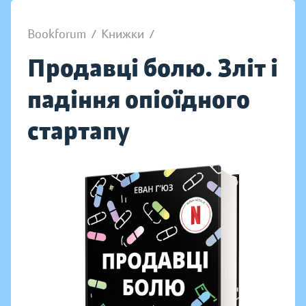
Bookforum
/
Книжки
/
Продавці болю. Зліт і
падіння опіоїдного
стартапу