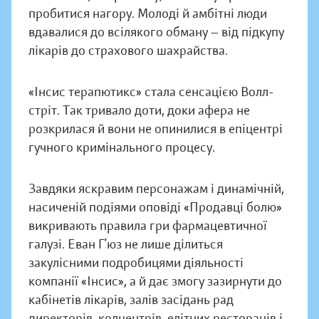
пробитися нагору. Молоді й амбітні люди
вдавалися до всілякого обману — від підкупу
лікарів до страхового шахрайства.
«Інсис терапютикс» стала сенсацією Волл-
стріт. Так тривало доти, доки афера не
розкрилася й вони не опинилися в епіцентрі
гучного кримінального процесу.
Завдяки яскравим персонажам і динамічній,
насиченій подіями оповіді «Продавці болю»
викривають правила гри фармацевтичної
галузі. Еван Г’юз не лише ділиться
закулісними подробицями діяльності
компанії «Інсис», а й дає змогу зазирнути до
кабінетів лікарів, залів засідань рад
директорів, колцентрів, елітних ресторанів і