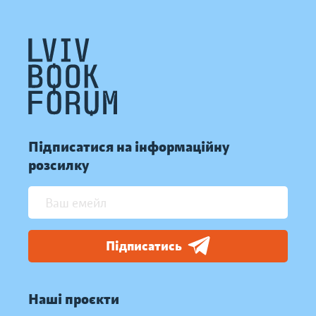
Підписатися на інформаційну
розсилку
Підписатись
Наші проєкти