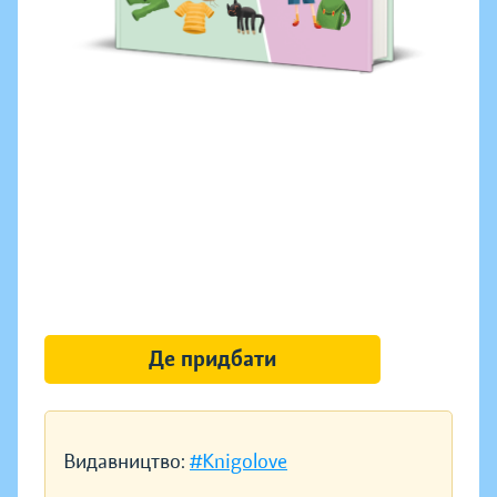
Де придбати
Видавництво:
#Knigolove