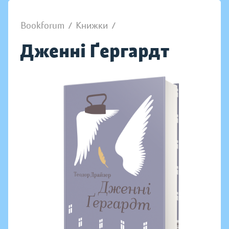
Bookforum
/
Книжки
/
Дженні Ґергардт