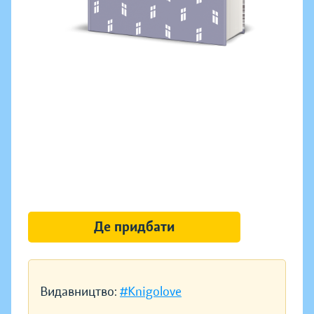
Де придбати
Видавництво:
#Knigolove