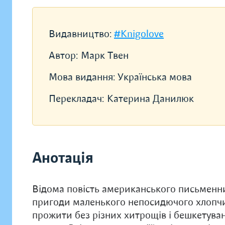
Видавництво:
#Knigolove
Автор:
Марк Твен
Мова видання:
Українська мова
Перекладач:
Катерина Данилюк
Анотація
Відома повість американського письменн
пригоди маленького непосидючого хлопчи
прожити без різних хитрощів і бешкетувань,