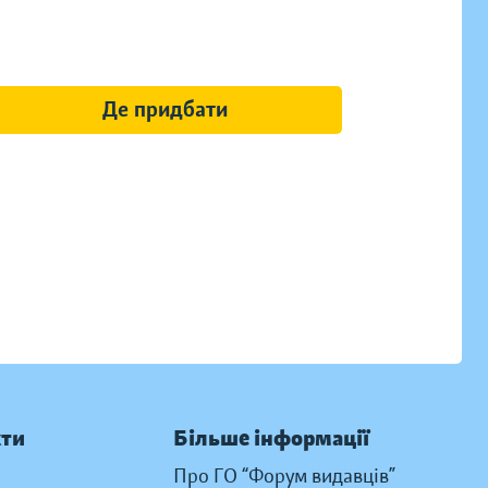
Де придбати
кти
Більше інформації
Про ГО “Форум видавців”