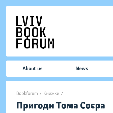
About us
News
Bookforum
/
Книжки
/
Пригоди Тома Соєра