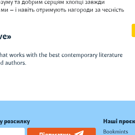
 розуму та добрим серцям хлопці завжди
и — і навіть отримують нагороди за чесність
ve»
hat works with the best contemporary literature
d authors.
у розсилку
Наші проє
Bookmints
Підписатись