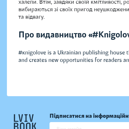
халепи. Втім, завдяки своїй кмітливості,
вибираються зі своїх пригод неушкодженим
та відвагу.
Про видавництво «#Knigolo
#кnigolove is a Ukrainian publishing house t
and creates new opportunities for readers an
Підписатися на інформаційн